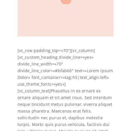
[vc_row padding_top=»70″][vc_column]
[vc_custom_heading divide_line=»yes»
divide_line_width=»70″
divide_line_color=»#bfab66″ text=»Lorem Ipsum
Dolor» font_container=»tag:h5|text_align:left»
use_theme_fonts=»yes»]
[vc_column_text]Phasellus in ex ornare ex
ornare aliquam et sit amet risus. Sed interdum
neque tincidunt metus pulvinar, viverra aliquet
massa pharetra. Maecenas erat felis,
sollicitudin nec purus et, dapibus molestie
turpis. Morbi quis purus vehicula, facilisis dui